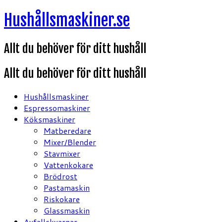
Hoppa
Hushållsmaskiner.se
till
innehåll
Allt du behöver för ditt hushåll
Allt du behöver för ditt hushåll
Hushållsmaskiner
Espressomaskiner
Köksmaskiner
Matberedare
Mixer/Blender
Stavmixer
Vattenkokare
Brödrost
Pastamaskin
Riskokare
Glassmaskin
Avfallskvarnar