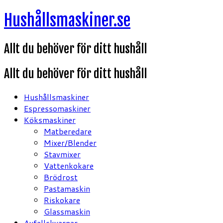
Hoppa
Hushållsmaskiner.se
till
innehåll
Allt du behöver för ditt hushåll
Allt du behöver för ditt hushåll
Hushållsmaskiner
Espressomaskiner
Köksmaskiner
Matberedare
Mixer/Blender
Stavmixer
Vattenkokare
Brödrost
Pastamaskin
Riskokare
Glassmaskin
Avfallskvarnar