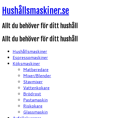
Hoppa
Hushållsmaskiner.se
till
innehåll
Allt du behöver för ditt hushåll
Allt du behöver för ditt hushåll
Hushållsmaskiner
Espressomaskiner
Köksmaskiner
Matberedare
Mixer/Blender
Stavmixer
Vattenkokare
Brödrost
Pastamaskin
Riskokare
Glassmaskin
Avfallskvarnar