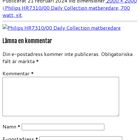
Publicerat
21 februari 2024
vid dimensioner
2000 × 2000
i
Philips HR7310/00 Daily Collection matberedare, 700
watt, vit
.
Lämna en kommentar
Din e-postadress kommer inte publiceras.
Obligatoriska
fält är märkta
*
Kommentar
*
Namn
*
E-postadress
*