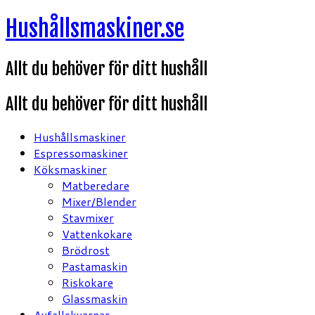
Hoppa
Hushållsmaskiner.se
till
innehåll
Allt du behöver för ditt hushåll
Allt du behöver för ditt hushåll
Hushållsmaskiner
Espressomaskiner
Köksmaskiner
Matberedare
Mixer/Blender
Stavmixer
Vattenkokare
Brödrost
Pastamaskin
Riskokare
Glassmaskin
Avfallskvarnar