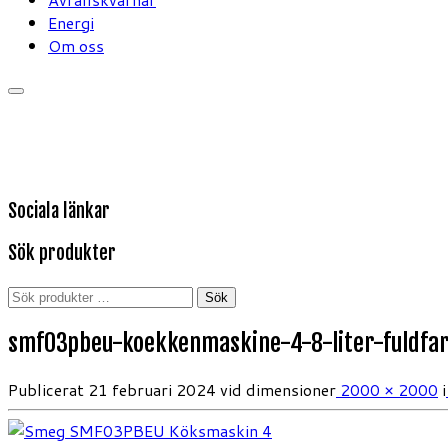
Energi
Om oss
Sociala länkar
Sök produkter
Sök
Sök
efter:
smf03pbeu-koekkenmaskine-4-8-liter-fuldfar
Publicerat
21 februari 2024
vid dimensioner
2000 × 2000
i