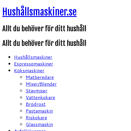
Hoppa
Hushållsmaskiner.se
till
innehåll
Allt du behöver för ditt hushåll
Allt du behöver för ditt hushåll
Hushållsmaskiner
Espressomaskiner
Köksmaskiner
Matberedare
Mixer/Blender
Stavmixer
Vattenkokare
Brödrost
Pastamaskin
Riskokare
Glassmaskin
Avfallskvarnar