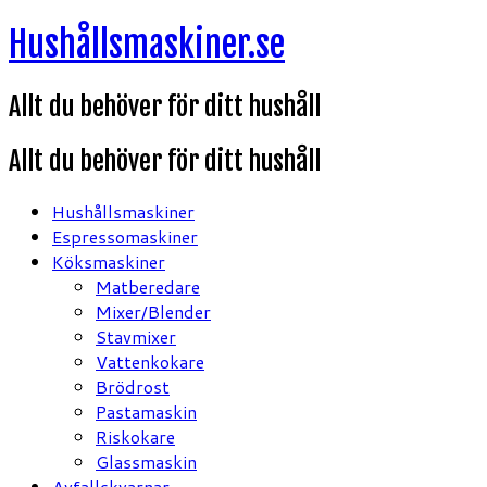
Hoppa
Hushållsmaskiner.se
till
innehåll
Allt du behöver för ditt hushåll
Allt du behöver för ditt hushåll
Hushållsmaskiner
Espressomaskiner
Köksmaskiner
Matberedare
Mixer/Blender
Stavmixer
Vattenkokare
Brödrost
Pastamaskin
Riskokare
Glassmaskin
Avfallskvarnar