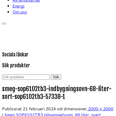
Energi
Om oss
Sociala länkar
Sök produkter
Sök
Sök
efter:
smeg-sop6102tb3-indbygningsovn-68-liter-
sort-sop6102tb3-57338-1
Publicerat
21 februari 2024
vid dimensioner
2000 × 2000
i
Smeg SOP6102TB3 inbyggnadsugn, 68 liter, svart
.