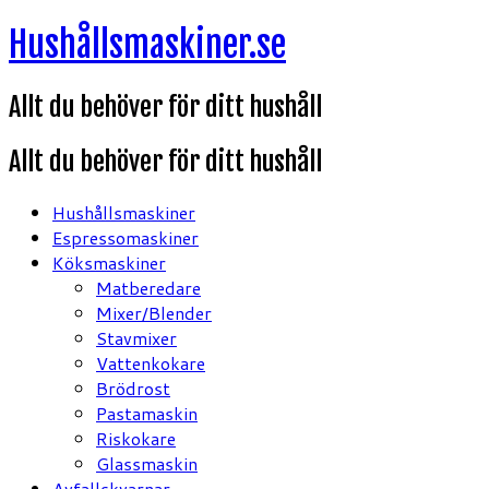
Hoppa
Hushållsmaskiner.se
till
innehåll
Allt du behöver för ditt hushåll
Allt du behöver för ditt hushåll
Hushållsmaskiner
Espressomaskiner
Köksmaskiner
Matberedare
Mixer/Blender
Stavmixer
Vattenkokare
Brödrost
Pastamaskin
Riskokare
Glassmaskin
Avfallskvarnar