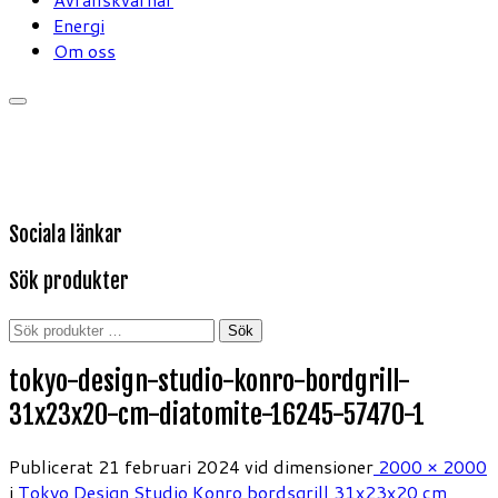
Energi
Om oss
Sociala länkar
Sök produkter
Sök
Sök
efter:
tokyo-design-studio-konro-bordgrill-
31x23x20-cm-diatomite-16245-57470-1
Publicerat
21 februari 2024
vid dimensioner
2000 × 2000
i
Tokyo Design Studio Konro bordsgrill 31x23x20 cm,