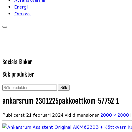
Energi
Om oss
Sociala länkar
Sök produkter
Sök
Sök
efter:
ankarsrum-2301225pakkoettkom-57752-1
Publicerat
21 februari 2024
vid dimensioner
2000 × 2000
i