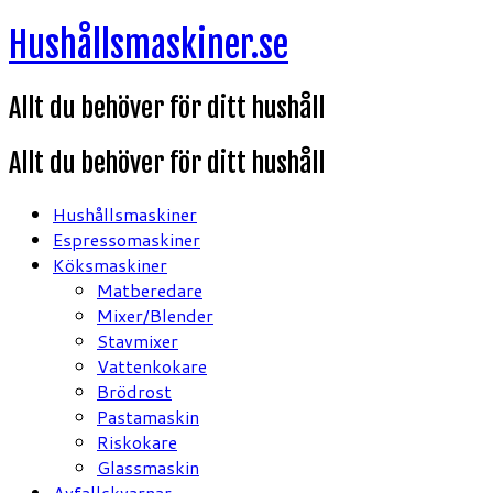
Hoppa
Hushållsmaskiner.se
till
innehåll
Allt du behöver för ditt hushåll
Allt du behöver för ditt hushåll
Hushållsmaskiner
Espressomaskiner
Köksmaskiner
Matberedare
Mixer/Blender
Stavmixer
Vattenkokare
Brödrost
Pastamaskin
Riskokare
Glassmaskin
Avfallskvarnar