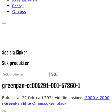
Energi
Om oss
Sociala länkar
Sök produkter
Sök
Sök
efter:
greenpan-cc005291-001-57860-1
Publicerat
21 februari 2024
vid dimensioner
2000 × 2000
i
GreenPan Elite Omnicooker, black
.