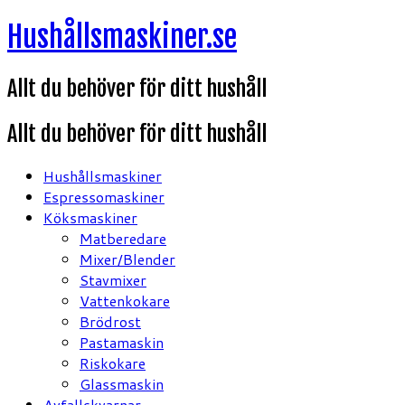
Hoppa
Hushållsmaskiner.se
till
innehåll
Allt du behöver för ditt hushåll
Allt du behöver för ditt hushåll
Hushållsmaskiner
Espressomaskiner
Köksmaskiner
Matberedare
Mixer/Blender
Stavmixer
Vattenkokare
Brödrost
Pastamaskin
Riskokare
Glassmaskin
Avfallskvarnar