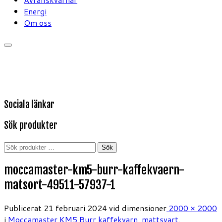
Energi
Om oss
Sociala länkar
Sök produkter
Sök
Sök
efter:
moccamaster-km5-burr-kaffekvaern-
matsort-49511-57937-1
Publicerat
21 februari 2024
vid dimensioner
2000 × 2000
i
Moccamaster KM5 Burr kaffekvarn, mattsvart
.