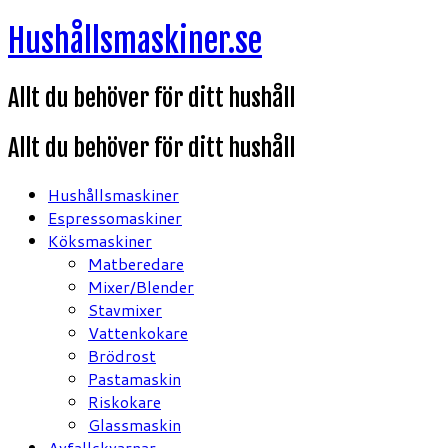
Hoppa
Hushållsmaskiner.se
till
innehåll
Allt du behöver för ditt hushåll
Allt du behöver för ditt hushåll
Hushållsmaskiner
Espressomaskiner
Köksmaskiner
Matberedare
Mixer/Blender
Stavmixer
Vattenkokare
Brödrost
Pastamaskin
Riskokare
Glassmaskin
Avfallskvarnar