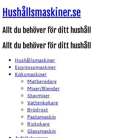
Hoppa
Hushållsmaskiner.se
till
innehåll
Allt du behöver för ditt hushåll
Allt du behöver för ditt hushåll
Hushållsmaskiner
Espressomaskiner
Köksmaskiner
Matberedare
Mixer/Blender
Stavmixer
Vattenkokare
Brödrost
Pastamaskin
Riskokare
Glassmaskin
Avfallskvarnar