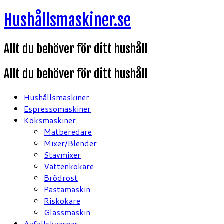
Hoppa
Hushållsmaskiner.se
till
innehåll
Allt du behöver för ditt hushåll
Allt du behöver för ditt hushåll
Hushållsmaskiner
Espressomaskiner
Köksmaskiner
Matberedare
Mixer/Blender
Stavmixer
Vattenkokare
Brödrost
Pastamaskin
Riskokare
Glassmaskin
Avfallskvarnar