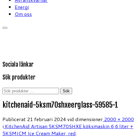
Energi
Om oss
Sociala länkar
Sök produkter
Sök
Sök
efter:
kitchenaid-5ksm70shxeerglass-59585-1
Publicerat
21 februari 2024
vid dimensioner
2000 × 2000
i
KitchenAid Artisan 5KSM70SHXE köksmaskin 6,6 liter +
5KSMICM Ice Cream Maker, red
.