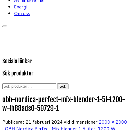
Energi
Om oss
Sociala länkar
Sök produkter
Sök
Sök
efter:
obh-nordica-perfect-mix-blender-1-5l-1200-
w-lh88ads0-59729-1
Publicerat
21 februari 2024
vid dimensioner
2000 × 2000
i
OBH Nordica Perfect Mix blender 1,5 liter, 1200 W
.