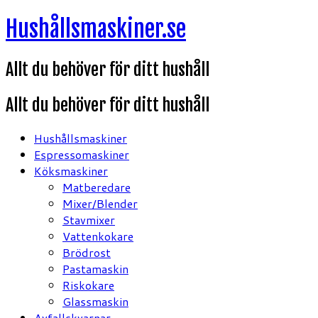
Hoppa
Hushållsmaskiner.se
till
innehåll
Allt du behöver för ditt hushåll
Allt du behöver för ditt hushåll
Hushållsmaskiner
Espressomaskiner
Köksmaskiner
Matberedare
Mixer/Blender
Stavmixer
Vattenkokare
Brödrost
Pastamaskin
Riskokare
Glassmaskin
Avfallskvarnar