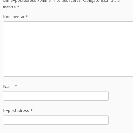
Din e-postadress kommer inte publiceras.
Obligatoriska fält är
märkta
*
Kommentar
*
Namn
*
E-postadress
*