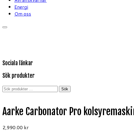
Energi
Om oss
Sociala länkar
Sök produkter
Sök
Sök
efter:
Aarke Carbonator Pro kolsyremaski
2,990.00
kr