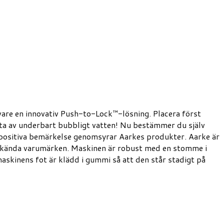
are en innovativ Push-to-Lock™-lösning. Placera först
juta av underbart bubbligt vatten! Nu bestämmer du själv
t positiva bemärkelse genomsyrar Aarkes produkter. Aarke är
 välkända varumärken. Maskinen är robust med en stomme i
emaskinens fot är klädd i gummi så att den står stadigt på