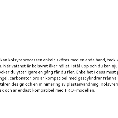
kan kolsyreprocessen enkelt skötas med en enda hand, tack v
. När vattnet är kolsyrat åker höljet i stål upp och du kan n
cker du ytterligare en gång får du fler. Enkelhet i dess mes
 krångel, carbonator pro är kompatibel med gascylindrar från
en stilren design och en minimering av plastanvändning. Kolsyr
disk och är endast kompatibel med PRO-modellen.