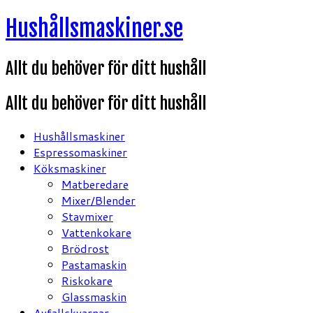
Hoppa
Hushållsmaskiner.se
till
innehåll
Allt du behöver för ditt hushåll
Allt du behöver för ditt hushåll
Hushållsmaskiner
Espressomaskiner
Köksmaskiner
Matberedare
Mixer/Blender
Stavmixer
Vattenkokare
Brödrost
Pastamaskin
Riskokare
Glassmaskin
Avfallskvarnar