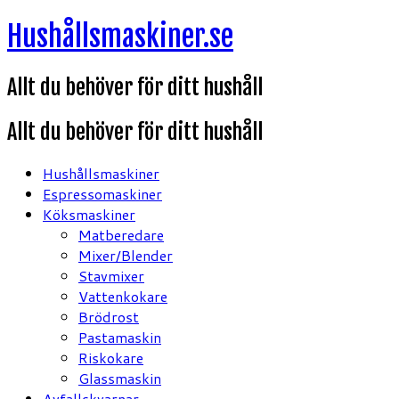
Hoppa
Hushållsmaskiner.se
till
innehåll
Allt du behöver för ditt hushåll
Allt du behöver för ditt hushåll
Hushållsmaskiner
Espressomaskiner
Köksmaskiner
Matberedare
Mixer/Blender
Stavmixer
Vattenkokare
Brödrost
Pastamaskin
Riskokare
Glassmaskin
Avfallskvarnar