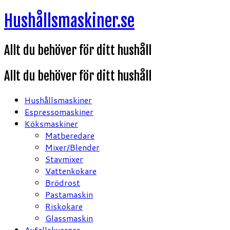
Hoppa
Hushållsmaskiner.se
till
innehåll
Allt du behöver för ditt hushåll
Allt du behöver för ditt hushåll
Hushållsmaskiner
Espressomaskiner
Köksmaskiner
Matberedare
Mixer/Blender
Stavmixer
Vattenkokare
Brödrost
Pastamaskin
Riskokare
Glassmaskin
Avfallskvarnar