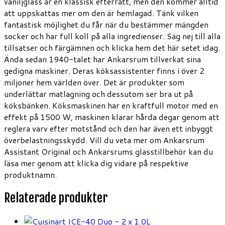
vaniljglass är en klassisk efterrätt, men den kommer alltid
att uppskattas mer om den är hemlagad. Tänk vilken
fantastisk möjlighet du får när du bestämmer mängden
socker och har full koll på alla ingredienser. Säg nej till alla
tillsatser och färgämnen och klicka hem det här setet idag.
Ända sedan 1940-talet har Ankarsrum tillverkat sina
gedigna maskiner. Deras köksassistenter finns i över 2
miljoner hem världen över. Det är produkter som
underlättar matlagning och dessutom ser bra ut på
köksbänken. Köksmaskinen har en kraftfull motor med en
effekt på 1500 W, maskinen klarar hårda degar genom att
reglera varv efter motstånd och den har även ett inbyggt
överbelastningsskydd. Vill du veta mer om Ankarsrum
Assistant Original och Ankarsrums glasstillbehör kan du
läsa mer genom att klicka dig vidare på respektive
produktnamn.
Relaterade produkter