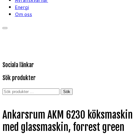
Energi
Om oss
Sociala länkar
Sök produkter
Sök
Sök
efter:
Ankarsrum AKM 6230 köksmaskin
med glassmaskin, forrest green