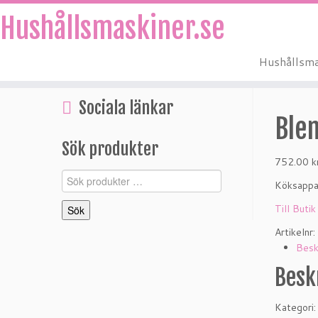
Hushållsmaskiner.se
Hushållsma
Hoppa
till
Sociala länkar
innehåll
Ble
Sök produkter
752.00
k
Sök
Köksappa
efter:
Till Butik
Sök
Artikelnr:
Besk
Besk
Kategori: