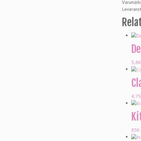
Varumärk
Leveranst
Rela
De
5,8
Cl
4,7
Ki
856