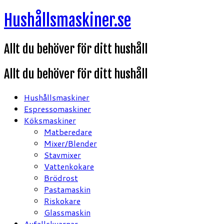
Hoppa
Hushållsmaskiner.se
till
innehåll
Allt du behöver för ditt hushåll
Allt du behöver för ditt hushåll
Hushållsmaskiner
Espressomaskiner
Köksmaskiner
Matberedare
Mixer/Blender
Stavmixer
Vattenkokare
Brödrost
Pastamaskin
Riskokare
Glassmaskin
Avfallskvarnar