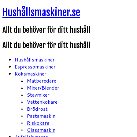
Hoppa
Hushållsmaskiner.se
till
innehåll
Allt du behöver för ditt hushåll
Allt du behöver för ditt hushåll
Hushållsmaskiner
Espressomaskiner
Köksmaskiner
Matberedare
Mixer/Blender
Stavmixer
Vattenkokare
Brödrost
Pastamaskin
Riskokare
Glassmaskin
Avfallskvarnar