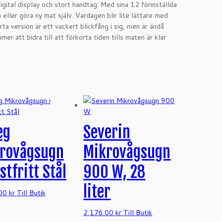
gital display och stort handtag. Med sina 12 förinställda
eller göra ny mat själv. Vardagen blir lite lättare med
a version är ett vackert blickfång i sig, men är ändå
r att bidra till att förkorta tiden tills maten är klar
eg
Severin
rovågsugn
Mikrovågsugn
stfritt Stål
900 W, 28
liter
.00
kr
Till Butik
2,176.00
kr
Till Butik