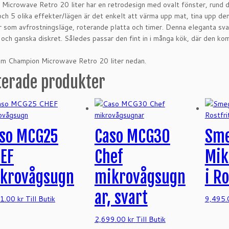
Microwave Retro 20 liter har en retrodesign med ovalt fönster, rund di
ch 5 olika effekter/lägen är det enkelt att värma upp mat, tina upp den 
r som avfrostningsläge, roterande platta och timer. Denna eleganta svart
och ganska diskret. Således passar den fint in i många kök, där den komme
om Champion Microwave Retro 20 liter nedan.
terade produkter
so MCG25
Caso MCG30
Sm
EF
Chef
Mik
krovågsugn
mikrovågsugn
i Ro
ar, svart
41.00
kr
Till Butik
9,495
2,699.00
kr
Till Butik