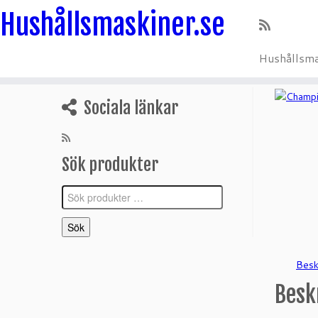
Hushållsmaskiner.se
Hushållsma
Hoppa
till
Sociala länkar
innehåll
Sök produkter
Sök
efter:
Sök
Besk
Besk