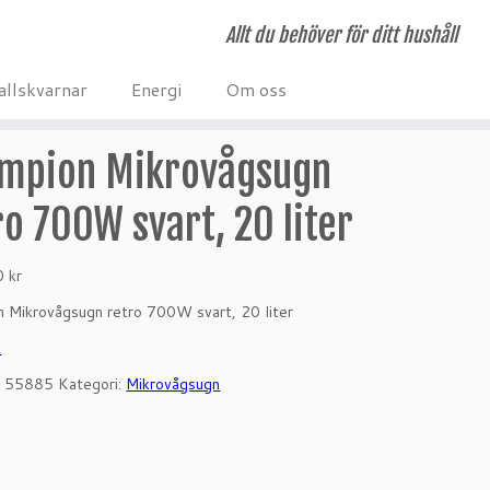
Allt du behöver för ditt hushåll
allskvarnar
Energi
Om oss
mpion Mikrovågsugn
ro 700W svart, 20 liter
00
kr
 Mikrovågsugn retro 700W svart, 20 liter
k
:
55885
Kategori:
Mikrovågsugn