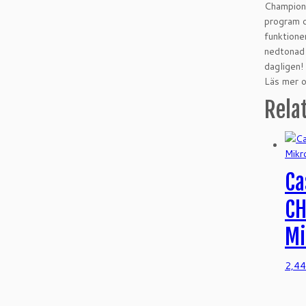
Champion 
program o
funktione
nedtonad 
dagligen!
Läs mer 
Rela
Ca
CH
Mi
2,4