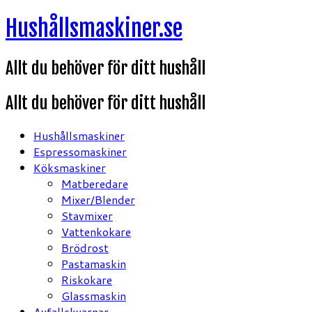
Hoppa
Hushållsmaskiner.se
till
innehåll
Allt du behöver för ditt hushåll
Allt du behöver för ditt hushåll
Hushållsmaskiner
Espressomaskiner
Köksmaskiner
Matberedare
Mixer/Blender
Stavmixer
Vattenkokare
Brödrost
Pastamaskin
Riskokare
Glassmaskin
Avfallskvarnar