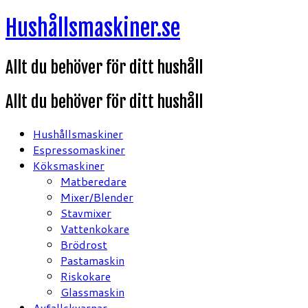
Hoppa
Hushållsmaskiner.se
till
innehåll
Allt du behöver för ditt hushåll
Allt du behöver för ditt hushåll
Hushållsmaskiner
Espressomaskiner
Köksmaskiner
Matberedare
Mixer/Blender
Stavmixer
Vattenkokare
Brödrost
Pastamaskin
Riskokare
Glassmaskin
Avfallskvarnar