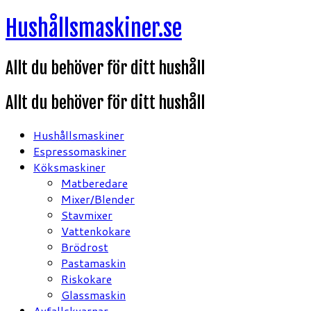
Hoppa
Hushållsmaskiner.se
till
innehåll
Allt du behöver för ditt hushåll
Allt du behöver för ditt hushåll
Hushållsmaskiner
Espressomaskiner
Köksmaskiner
Matberedare
Mixer/Blender
Stavmixer
Vattenkokare
Brödrost
Pastamaskin
Riskokare
Glassmaskin
Avfallskvarnar