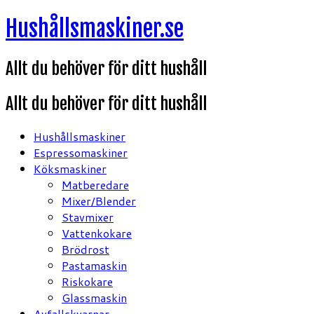
Hoppa
Hushållsmaskiner.se
till
innehåll
Allt du behöver för ditt hushåll
Allt du behöver för ditt hushåll
Hushållsmaskiner
Espressomaskiner
Köksmaskiner
Matberedare
Mixer/Blender
Stavmixer
Vattenkokare
Brödrost
Pastamaskin
Riskokare
Glassmaskin
Avfallskvarnar