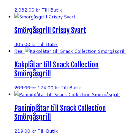
2,082.00
kr
Till Butik
Smörgåsgrill Crispy Svart
305.00
kr
Till Butik
Rea!
Kakplåtar till Snack Collection
Smörgåsgrill
Det
Det
209.00
kr
174.00
kr
Till Butik
ursprungliga
nuvarande
priset
priset
Paniniplåtar till Snack Collection
var:
är:
209.00 kr.
174.00 kr.
Smörgåsgrill
219.00
kr
Till Butik