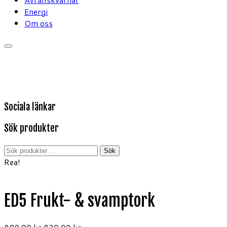
Energi
Om oss
Sociala länkar
Sök produkter
Sök
Sök
efter:
Rea!
ED5 Frukt- & svamptork
Det
Det