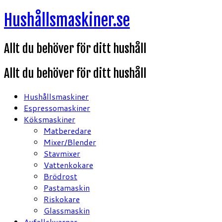
Hoppa
Hushållsmaskiner.se
till
innehåll
Allt du behöver för ditt hushåll
Allt du behöver för ditt hushåll
Hushållsmaskiner
Espressomaskiner
Köksmaskiner
Matberedare
Mixer/Blender
Stavmixer
Vattenkokare
Brödrost
Pastamaskin
Riskokare
Glassmaskin
Avfallskvarnar