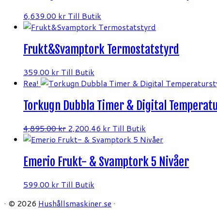
6,639.00
kr
Till Butik
Frukt&Svamptork Termostatstyrd
359.00
kr
Till Butik
Rea!
Torkugn Dubbla Timer & Digital Temperatu
Det
Det
4,895.00
kr
2,200.46
kr
Till Butik
ursprungliga
nuvarande
priset
priset
Emerio Frukt- & Svamptork 5 Nivåer
var:
är:
4,895.00 kr.
2,200.46 kr.
599.00
kr
Till Butik
·
© 2026
Hushållsmaskiner.se
·