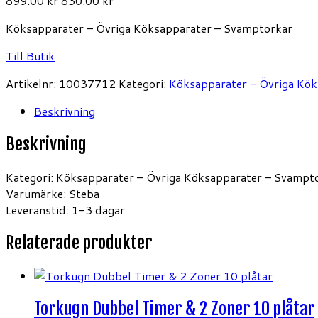
899.00
kr
830.00
kr
ursprungliga
nuvarande
Köksapparater – Övriga Köksapparater – Svamptorkar
priset
priset
var:
är:
Till Butik
899.00 kr.
830.00 kr.
Artikelnr:
10037712
Kategori:
Köksapparater - Övriga Kö
Beskrivning
Beskrivning
Kategori: Köksapparater – Övriga Köksapparater – Svampt
Varumärke: Steba
Leveranstid: 1-3 dagar
Relaterade produkter
Torkugn Dubbel Timer & 2 Zoner 10 plåtar