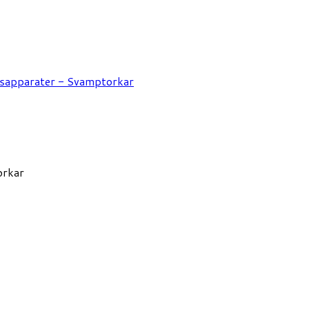
ksapparater - Svamptorkar
orkar