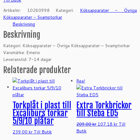
Artikelnr:
10260998
Kategori:
Köksapparater - Övriga
Köksapparater - Svamptorkar
Beskrivning
Beskrivning
Kategori: Köksapparater – Övriga Köksapparater – Svamptorkar
Varumärke: Emerio
Leveranstid: 7-14 dagar
Relaterade produkter
Rea!
Torkplåt i plast till
Extra Torkbrickor
Excaliburs torkar
till Steba ED5
5/9/10 plåtar
Det
Det
209.00
kr
107.18
kr
Till
ursprungliga
nuvarande
Butik
239.00
kr
Till Butik
priset
priset