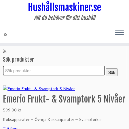
Hushållsmaskiner.se
Allt du behöver för ditt hushåll
Hoppa
till
Sociala länkar
innehåll
Sök produkter
Sök
Sök
efter:
Emerio Frukt- & Svamptork 5 Nivåer
599.00
kr
Köksapparater – Övriga Köksapparater – Svamptorkar
Till Butik