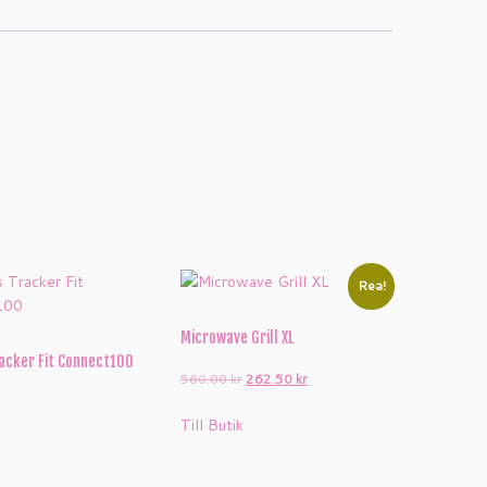
Rea!
Microwave Grill XL
racker Fit Connect100
Det
Det
560.00
kr
262.50
kr
ursprungliga
nuvarande
Till Butik
priset
priset
var:
är:
560.00 kr.
262.50 kr.