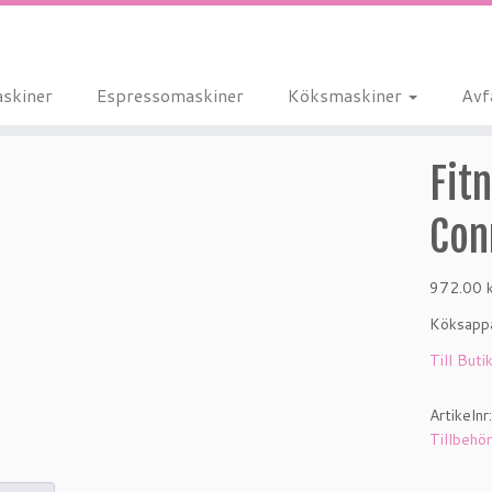
skiner
Espressomaskiner
Köksmaskiner
Avf
Fit
Con
972.00
Köksappa
Till Buti
Artikeln
Tillbehö