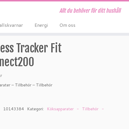
Allt du behöver för ditt hushåll
allskvarnar
Energi
Om oss
ness Tracker Fit
nect200
kr
rater – Tillbehör – Tillbehör
k
r:
10143384
Kategori:
Köksapparater - Tillbehör -
r