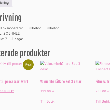
ivning
rivning
 Köksapparater – Tillbehör – Tillbehör
ke: SOEHNLE
id: 7-14 dagar
terade produkter
Rea!
 till processor Svart
Vakuumbehållare Set 3 delar
Fitness T
Det
Det
110.00
kr
399.00
kr
755.00
kr
ursprungliga
nuvarande
Till Butik
Till Butik
priset
priset
var:
är: