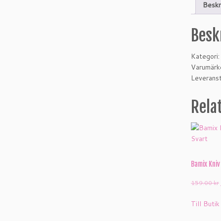
Beskr
Besk
Kategori:
Varumär
Leveranst
Rela
Bamix Kniv
159.00
kr
Till Butik