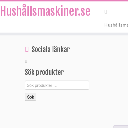
Hushållsmaskiner.se
Hushållsma
Hoppa
till
Sociala länkar
innehåll
Sök produkter
Sök
efter:
Sök