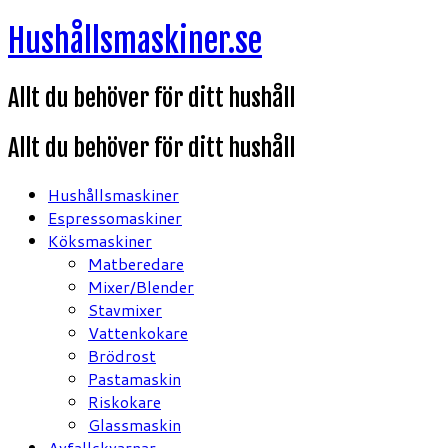
Hoppa
Hushållsmaskiner.se
till
innehåll
Allt du behöver för ditt hushåll
Allt du behöver för ditt hushåll
Hushållsmaskiner
Espressomaskiner
Köksmaskiner
Matberedare
Mixer/Blender
Stavmixer
Vattenkokare
Brödrost
Pastamaskin
Riskokare
Glassmaskin
Avfallskvarnar