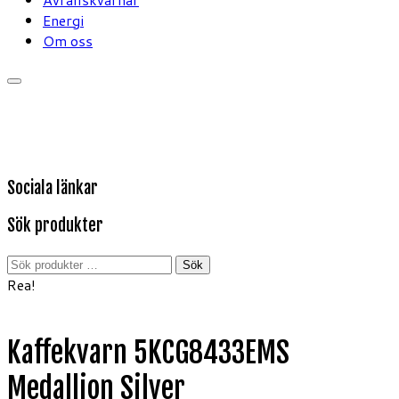
Energi
Om oss
Sociala länkar
Sök produkter
Sök
Sök
efter:
Rea!
Kaffekvarn 5KCG8433EMS
Medallion Silver