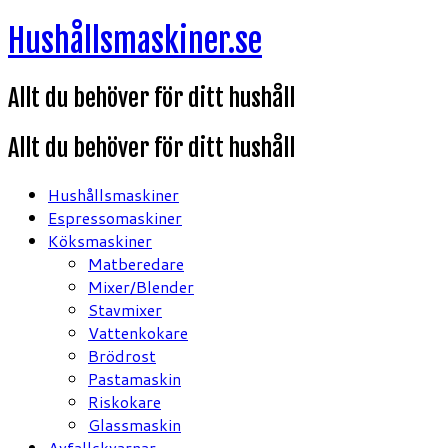
Hoppa
Hushållsmaskiner.se
till
innehåll
Allt du behöver för ditt hushåll
Allt du behöver för ditt hushåll
Hushållsmaskiner
Espressomaskiner
Köksmaskiner
Matberedare
Mixer/Blender
Stavmixer
Vattenkokare
Brödrost
Pastamaskin
Riskokare
Glassmaskin
Avfallskvarnar