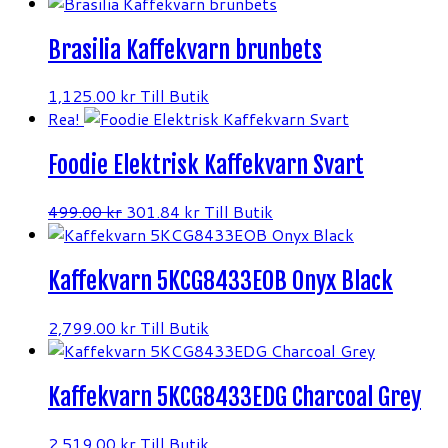
Brasilia Kaffekvarn brunbets
1,125.00
kr
Till Butik
Rea!
Foodie Elektrisk Kaffekvarn Svart
Det
Det
499.00
kr
301.84
kr
Till Butik
ursprungliga
nuvarande
priset
priset
Kaffekvarn 5KCG8433EOB Onyx Black
var:
är:
499.00 kr.
301.84 kr.
2,799.00
kr
Till Butik
Kaffekvarn 5KCG8433EDG Charcoal Grey
2,519.00
kr
Till Butik