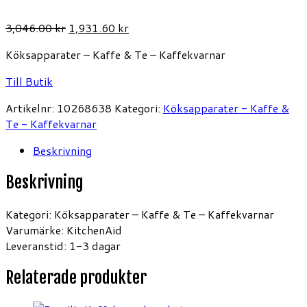
Det
Det
3,046.00
kr
1,931.60
kr
ursprungliga
nuvarande
Köksapparater – Kaffe & Te – Kaffekvarnar
priset
priset
var:
är:
Till Butik
3,046.00 kr.
1,931.60 kr.
Artikelnr:
10268638
Kategori:
Köksapparater - Kaffe &
Te - Kaffekvarnar
Beskrivning
Beskrivning
Kategori: Köksapparater – Kaffe & Te – Kaffekvarnar
Varumärke: KitchenAid
Leveranstid: 1-3 dagar
Relaterade produkter