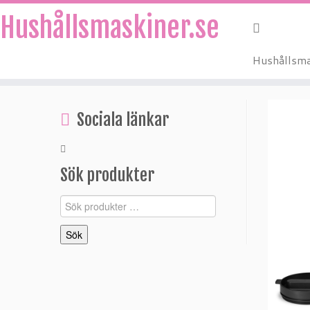
Hushållsmaskiner.se
Hushållsma
Hoppa
till
Sociala länkar
innehåll
Sök produkter
Sök
efter:
Sök