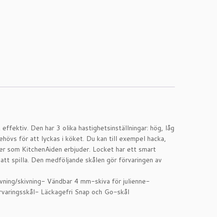
ffektiv. Den har 3 olika hastighetsinställningar: hög, låg
ehövs för att lyckas i köket. Du kan till exempel hacka,
oner som KitchenAiden erbjuder. Locket har ett smart
 att spilla. Den medföljande skålen gör förvaringen av
vning/skivning- Vändbar 4 mm-skiva för julienne-
rvaringsskål- Läckagefri Snap och Go-skål