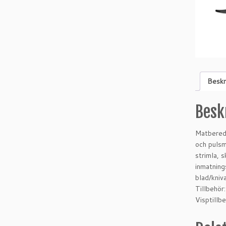
Beskr
Besk
Matbereda
och pulsm
strimla, 
inmatning
blad/kniv
Tillbehör
Visptillb