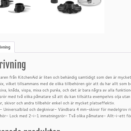
ivning
rivning
ren från KitchenAid är liten och behändig samtidigt som den är mycket e
ix, vilket tillsammans med de olika tillbehören gör att du har allt som b
skiva, knåda, vispa, mixa och puréa, och det är bara några av alla funkti
srör med två olika påmatare så att du kan tillsätta exempelvis olja utan
ar, skivor och andra tillbehör enkel och är mycket platseffektiv.
:- Universalblad och degknivar- Vändbara 4 mm-skivor för medelgrov ri
ehör- Lock med 2-i-1 inmatningsrör- Två olika påmatare- Allt-i-ett fö