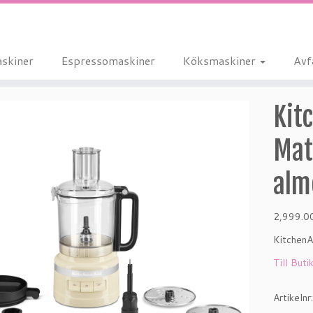
skiner
Espressomaskiner
Köksmaskiner
Avf
Kit
Mat
alm
2,999.
KitchenA
Till Buti
Artikelnr