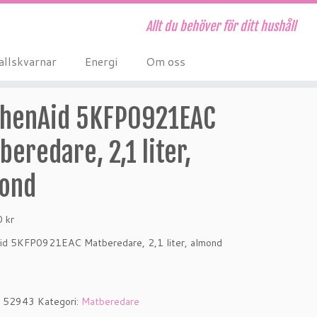
Allt du behöver för ditt hushåll
allskvarnar
Energi
Om oss
chenAid 5KFP0921EAC
beredare, 2,1 liter,
ond
00
kr
id 5KFP0921EAC Matberedare, 2,1 liter, almond
k
:
52943
Kategori:
Matberedare