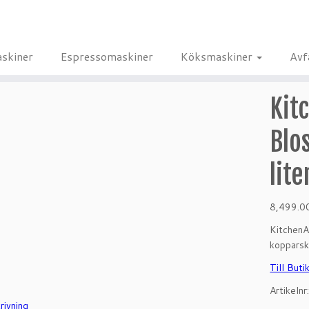
skiner
Espressomaskiner
Köksmaskiner
Avf
Kit
Blo
lite
8,499.
Kitchen
kopparsk
Till Buti
Artikelnr
rivning