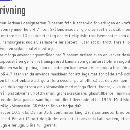
rivning
en Artisan i designserien Blossom från KitchenAid är verkligen en kraft
 som rymmer hela 4,7 liter. Skålens insida är gjord av rostfritt stål, me
a motorn har 10 hastighetssteg och ett elliptiskt rörelsemönster som ger
, hamburgare, nudlar, sallader eller sorbet – utan att bli trött. Fyra tillb
Även en silikonspatel medföljer.
na många användningsområden har Blossom Artisan även en vacker desig
opparskålen ger en retroinspirerad känsla som garanterat blir en iögon
len en vacker patina, som du antingen kan bevara eller polera bort för 
 på 4,7 liter kan du använda maskinen för att laga mat för både små o
n blir det enklare att göra flera sysslor parallellt, så att du verkligen 
t kan du komplettera din köksmaskin med många fler tillbehör, vilka du 
t från pastakvarnar, köttkvarnar, grönsaksskärare, glasstillbehör, mjölkvi
erade delar passar samtliga modeller tillverkade efter 1919. Med Bloss
tålig köksmaskin. Så frågan är: var börjar du?
väger 10,5 kilo. Den är 35,6 centimeter lång, 29,2 centimeter bred o
r hand. För att få bort deg är det enklast att använda kallt vatten, efte
gn eller ugn. 5 års full garanti.