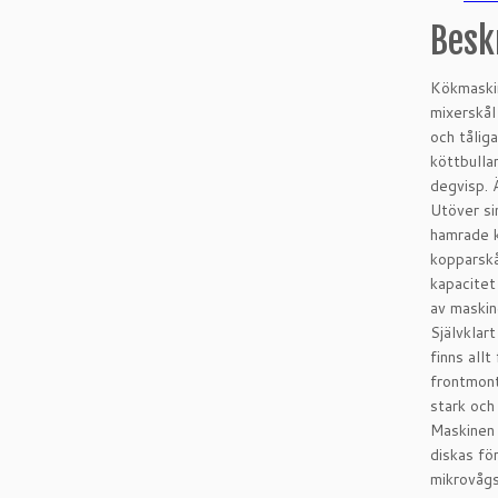
Besk
Kökmaskin
mixerskål
och tålig
köttbullar
degvisp. 
Utöver si
hamrade k
kopparskå
kapacitet
av maskine
Självklar
finns all
frontmont
stark och 
Maskinen 
diskas fö
mikrovågsu