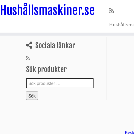
Hushållsmaskiner.se
Hushållsma
Hoppa
till
Sociala länkar
innehåll
Sök produkter
Sök
efter:
Sök
Besk