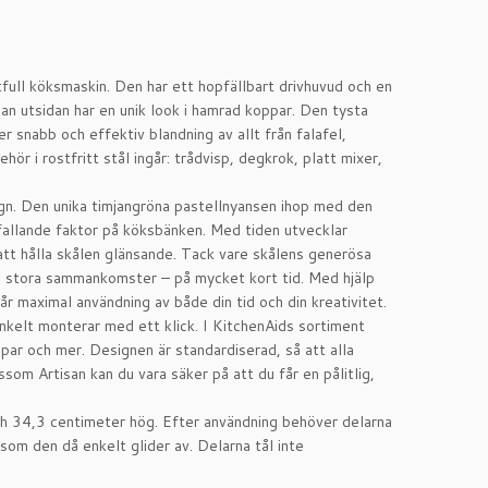
full köksmaskin. Den har ett hopfällbart drivhuvud och en
dan utsidan har en unik look i hamrad koppar. Den tysta
 snabb och effektiv blandning av allt från falafel,
ehör i rostfritt stål ingår: trådvisp, degkrok, platt mixer,
n. Den unika timjangröna pastellnyansen ihop med den
fallande faktor på köksbänken. Med tiden utvecklar
att hålla skålen glänsande. Tack vare skålens generösa
ch stora sammankomster – på mycket kort tid. Med hjälp
får maximal användning av både din tid och din kreativitet.
enkelt monterar med ett klick. I KitchenAids sortiment
spar och mer. Designen är standardiserad, så att alla
om Artisan kan du vara säker på att du får en pålitlig,
ch 34,3 centimeter hög. Efter användning behöver delarna
rsom den då enkelt glider av. Delarna tål inte