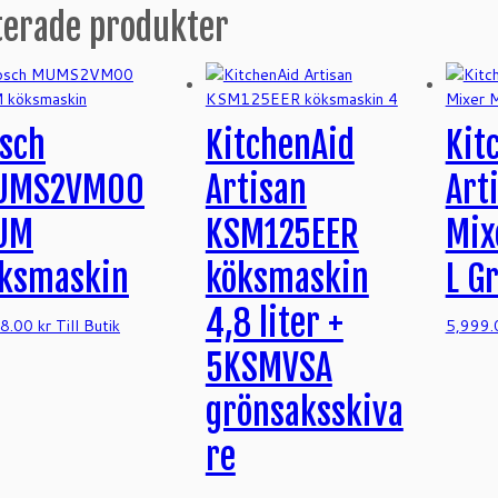
terade produkter
sch
KitchenAid
Kit
UMS2VM00
Artisan
Art
UM
KSM125EER
Mix
ksmaskin
köksmaskin
L G
4,8 liter +
88.00
kr
Till Butik
5,999
5KSMVSA
grönsaksskiva
re