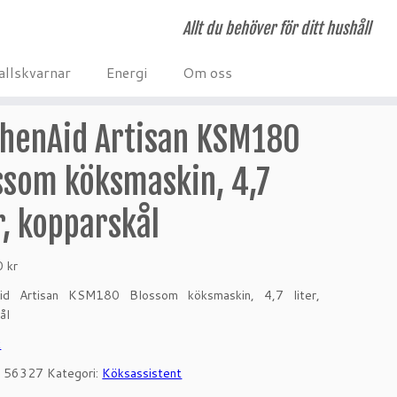
Allt du behöver för ditt hushåll
allskvarnar
Energi
Om oss
chenAid Artisan KSM180
ssom köksmaskin, 4,7
r, kopparskål
00
kr
Aid Artisan KSM180 Blossom köksmaskin, 4,7 liter,
ål
k
:
56327
Kategori:
Köksassistent