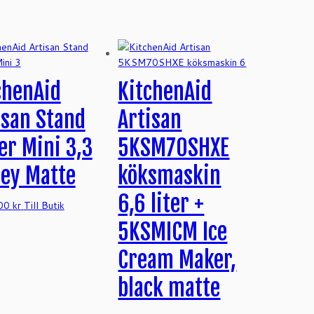
chenAid
KitchenAid
isan Stand
Artisan
er Mini 3,3
5KSM70SHXE
rey Matte
köksmaskin
6,6 liter +
.00
kr
Till Butik
5KSMICM Ice
Cream Maker,
black matte