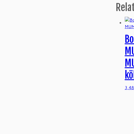
Rela
Bo
M
M
kö
3,4