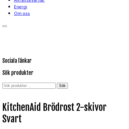
Energi
Om oss
Sociala länkar
Sök produkter
Sök
Sök
efter:
KitchenAid Brödrost 2-skivor
Svart