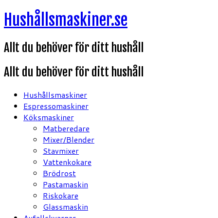
Hoppa
Hushållsmaskiner.se
till
innehåll
Allt du behöver för ditt hushåll
Allt du behöver för ditt hushåll
Hushållsmaskiner
Espressomaskiner
Köksmaskiner
Matberedare
Mixer/Blender
Stavmixer
Vattenkokare
Brödrost
Pastamaskin
Riskokare
Glassmaskin
Avfallskvarnar