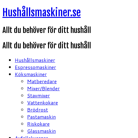
Hoppa
Hushållsmaskiner.se
till
innehåll
Allt du behöver för ditt hushåll
Allt du behöver för ditt hushåll
Hushållsmaskiner
Espressomaskiner
Köksmaskiner
Matberedare
Mixer/Blender
Stavmixer
Vattenkokare
Brödrost
Pastamaskin
Riskokare
Glassmaskin
Avfallskvarnar