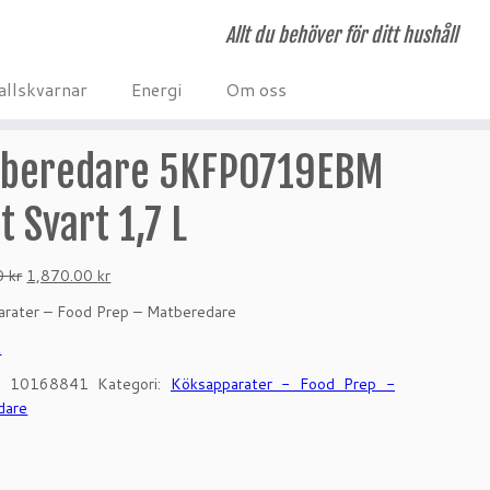
Allt du behöver för ditt hushåll
allskvarnar
Energi
Om oss
beredare 5KFP0719EBM
t Svart 1,7 L
Det
Det
00
kr
1,870.00
kr
ursprungliga
nuvarande
rater – Food Prep – Matberedare
priset
priset
var:
är:
k
1,915.00 kr.
1,870.00 kr.
r:
10168841
Kategori:
Köksapparater - Food Prep -
dare