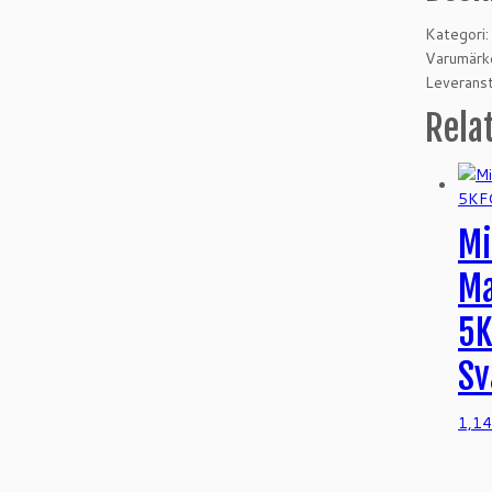
Kategori
Varumärke
Leveranst
Rela
Mi
Ma
5K
Sv
1,1