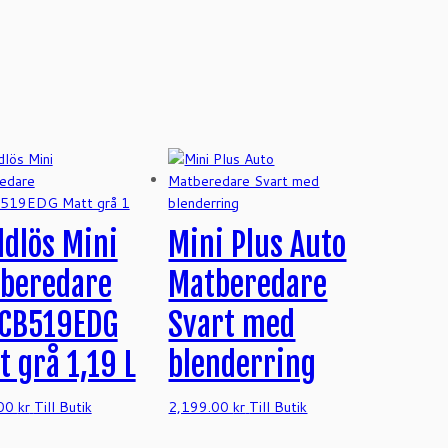
ddlös Mini
Mini Plus Auto
beredare
Matberedare
CB519EDG
Svart med
t grå 1,19 L
blenderring
.00
kr
Till Butik
2,199.00
kr
Till Butik