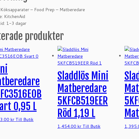
: Köksapparater – Food Prep – Matberedare
: KitchenAid
id: 1-3 dagar
terade produkter
ni
Sladdlös Mini
Sla
tberedare
Matberedare
Mat
FC3516EOB
5KFCB519EER
5KF
art 0,95 L
Röd 1,19 L
Mat
43.00
kr
Till Butik
1,454.00
kr
Till Butik
1,395