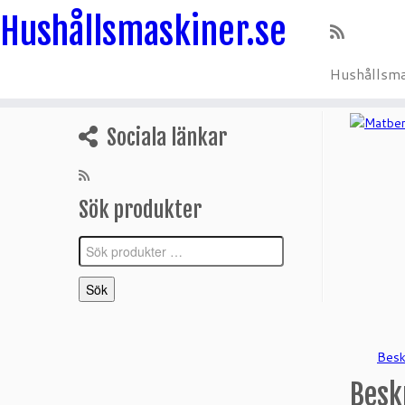
Hushållsmaskiner.se
Hushållsma
Hoppa
till
Sociala länkar
innehåll
Sök produkter
Sök
efter:
Sök
Besk
Besk