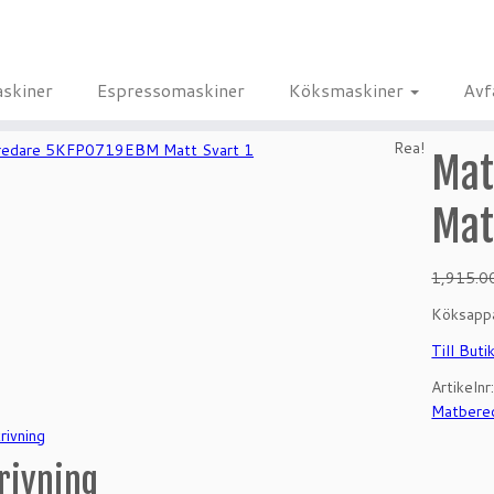
skiner
Espressomaskiner
Köksmaskiner
Avf
Rea!
Mat
Mat
1,915.
Köksappa
Till Buti
Artikeln
Matbere
rivning
rivning