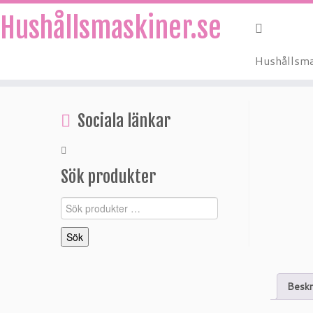
Hushållsmaskiner.se
Hushållsma
Hoppa
till
Sociala länkar
innehåll
Sök produkter
Sök
efter:
Sök
Beskr