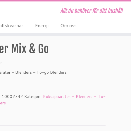
Allt du behöver för ditt hushåll
allskvarnar
Energi
Om oss
er Mix & Go
kr
rater – Blenders – To-go Blenders
k
:
10002742
Kategori:
Köksapparater - Blenders - To-
ers