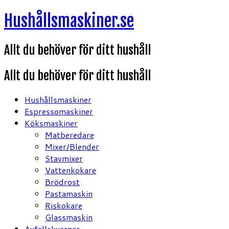
Hoppa
Hushållsmaskiner.se
till
innehåll
Allt du behöver för ditt hushåll
Allt du behöver för ditt hushåll
Hushållsmaskiner
Espressomaskiner
Köksmaskiner
Matberedare
Mixer/Blender
Stavmixer
Vattenkokare
Brödrost
Pastamaskin
Riskokare
Glassmaskin
Avfallskvarnar