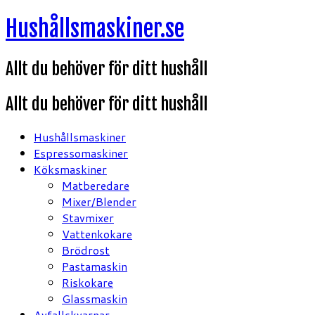
Hoppa
Hushållsmaskiner.se
till
innehåll
Allt du behöver för ditt hushåll
Allt du behöver för ditt hushåll
Hushållsmaskiner
Espressomaskiner
Köksmaskiner
Matberedare
Mixer/Blender
Stavmixer
Vattenkokare
Brödrost
Pastamaskin
Riskokare
Glassmaskin
Avfallskvarnar