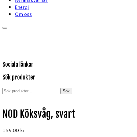
Energi
Om oss
Sociala länkar
Sök produkter
Sök
Sök
efter:
NOD Köksvåg, svart
159.00
kr