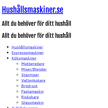
Hoppa
Hushållsmaskiner.se
till
innehåll
Allt du behöver för ditt hushåll
Allt du behöver för ditt hushåll
Hushållsmaskiner
Espressomaskiner
Köksmaskiner
Matberedare
Mixer/Blender
Stavmixer
Vattenkokare
Brödrost
Pastamaskin
Riskokare
Glassmaskin
Avfallskvarnar