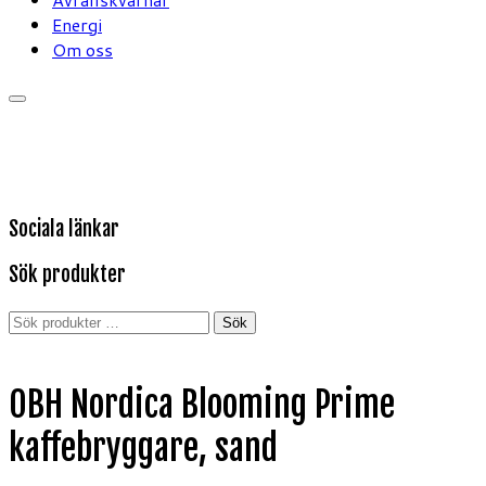
Energi
Om oss
Sociala länkar
Sök produkter
Sök
Sök
efter:
OBH Nordica Blooming Prime
kaffebryggare, sand