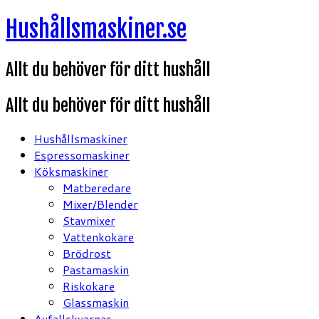
Hoppa
Hushållsmaskiner.se
till
innehåll
Allt du behöver för ditt hushåll
Allt du behöver för ditt hushåll
Hushållsmaskiner
Espressomaskiner
Köksmaskiner
Matberedare
Mixer/Blender
Stavmixer
Vattenkokare
Brödrost
Pastamaskin
Riskokare
Glassmaskin
Avfallskvarnar