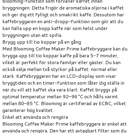
blooming-funktion som förväller kaffet innan
bryggningen. Detta frigör de aromatiska oljorna i kaffet
och ger dig ett fylligt och smakrikt kaffe. Dessutom har
kaffebryggaren en anti-dropp-funktion som gör att du
kan hälla upp en kopp kaffe när som helst under
bryggningen utan att spilla.
Brygg upp till tio koppar på en gång
Med Blooming Coffee Maker Prime kaffebryggare kan du
brygga upp till tio koppar kaffe på bara 5-7 minuter,
vilket är perfekt för stora familjer eller gäster. Du kan
också välja mellan två styrkor på kaffet: normal eller
stark. Kaffebryggaren har en LCD-display som visar
bryggtiden och en timer-funktion som låter dig ställa in
när du vill att kaffet ska vara klart. Kaffet bryggs på
optimal temperatur mellan 92–96 °C och hålls varmt
mellan 80–85 °C. Blooming är certifierad av ECBC, vilket
garanterar hög kvalitet.
Enkel att använda och rengöra
Blooming Coffee Maker Prime kaffebryggare är enkel att
använda och rengöra. Den har ett avtagbart filter som du