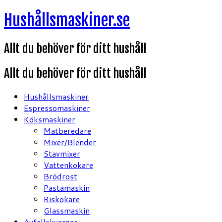
Hoppa
Hushållsmaskiner.se
till
innehåll
Allt du behöver för ditt hushåll
Allt du behöver för ditt hushåll
Hushållsmaskiner
Espressomaskiner
Köksmaskiner
Matberedare
Mixer/Blender
Stavmixer
Vattenkokare
Brödrost
Pastamaskin
Riskokare
Glassmaskin
Avfallskvarnar