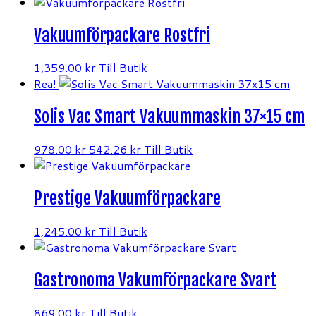
Vakuumförpackare Rostfri
1,359.00
kr
Till Butik
Rea!
Solis Vac Smart Vakuummaskin 37×15 cm
Det
Det
978.00
kr
542.26
kr
Till Butik
ursprungliga
nuvarande
priset
priset
Prestige Vakuumförpackare
var:
är:
978.00 kr.
542.26 kr.
1,245.00
kr
Till Butik
Gastronoma Vakumförpackare Svart
869.00
kr
Till Butik