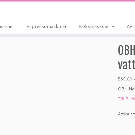
skiner
Espressomaskiner
Köksmaskiner
Avf
OBH
vat
569.00
OBH Nord
Till Buti
Artikelnr