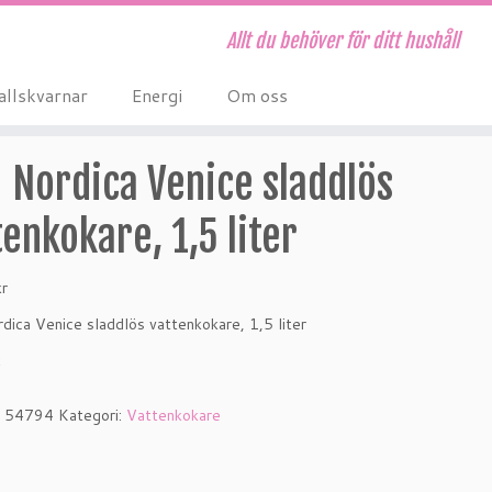
Allt du behöver för ditt hushåll
allskvarnar
Energi
Om oss
 Nordica Venice sladdlös
tenkokare, 1,5 liter
kr
ica Venice sladdlös vattenkokare, 1,5 liter
k
:
54794
Kategori:
Vattenkokare