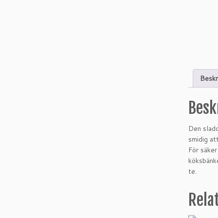
Beskr
Besk
Den sladd
smidig at
För säker
köksbänke
te.
Rela