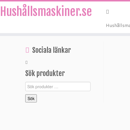
Hushållsmaskiner.se
Hushållsma
Hoppa
till
Sociala länkar
innehåll
Sök produkter
Sök
efter:
Sök