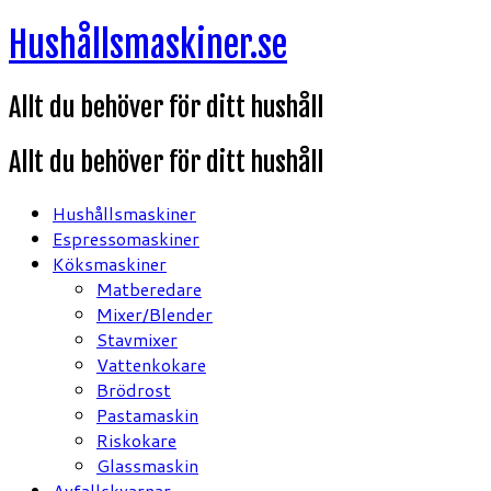
Hoppa
Hushållsmaskiner.se
till
innehåll
Allt du behöver för ditt hushåll
Allt du behöver för ditt hushåll
Hushållsmaskiner
Espressomaskiner
Köksmaskiner
Matberedare
Mixer/Blender
Stavmixer
Vattenkokare
Brödrost
Pastamaskin
Riskokare
Glassmaskin
Avfallskvarnar