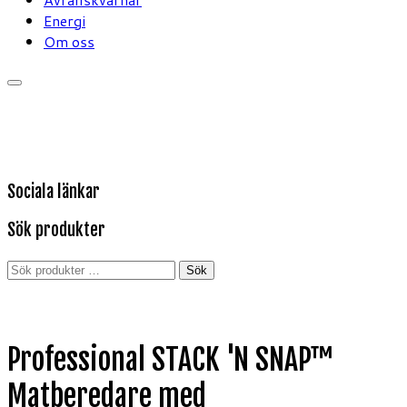
Energi
Om oss
Sociala länkar
Sök produkter
Sök
Sök
efter:
Professional STACK 'N SNAP™
Matberedare med