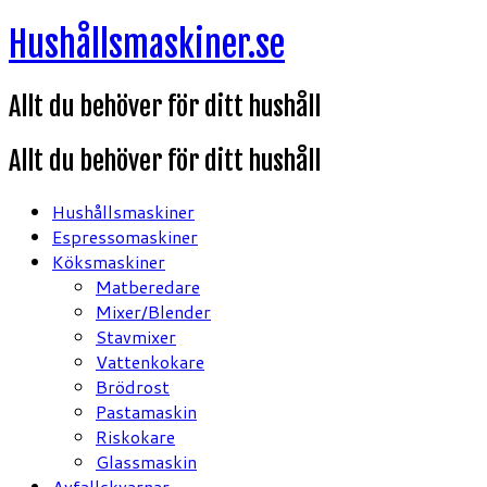
Hoppa
Hushållsmaskiner.se
till
innehåll
Allt du behöver för ditt hushåll
Allt du behöver för ditt hushåll
Hushållsmaskiner
Espressomaskiner
Köksmaskiner
Matberedare
Mixer/Blender
Stavmixer
Vattenkokare
Brödrost
Pastamaskin
Riskokare
Glassmaskin
Avfallskvarnar