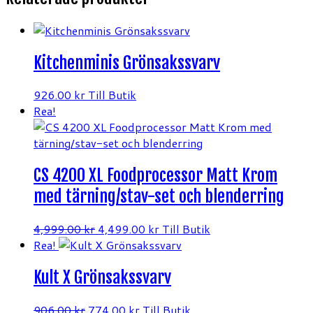
Kitchenminis Grönsakssvarv
926.00
kr
Till Butik
Rea!
CS 4200 XL Foodprocessor Matt Krom
med tärning/stav-set och blenderring
Det
Det
4,999.00
kr
4,499.00
kr
Till Butik
ursprungliga
nuvarande
Rea!
priset
priset
Kult X Grönsakssvarv
var:
är:
4,999.00 kr.
4,499.00 kr.
Det
Det
906.00
kr
774.00
kr
Till Butik