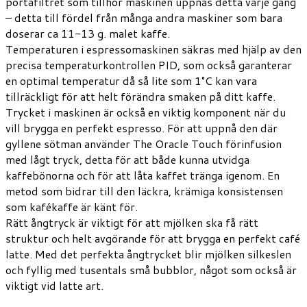
portafiltret som tillhör maskinen uppnås detta varje gång
– detta till fördel från många andra maskiner som bara
doserar ca 11-13 g. malet kaffe.
Temperaturen i espressomaskinen säkras med hjälp av den
precisa temperaturkontrollen PID, som också garanterar
en optimal temperatur då så lite som 1°C kan vara
tillräckligt för att helt förändra smaken på ditt kaffe.
Trycket i maskinen är också en viktig komponent när du
vill brygga en perfekt espresso. För att uppnå den där
gyllene sötman använder The Oracle Touch förinfusion
med lågt tryck, detta för att både kunna utvidga
kaffebönorna och för att låta kaffet tränga igenom. En
metod som bidrar till den läckra, krämiga konsistensen
som kafékaffe är känt för.
Rätt ångtryck är viktigt för att mjölken ska få rätt
struktur och helt avgörande för att brygga en perfekt café
latte. Med det perfekta ångtrycket blir mjölken silkeslen
och fyllig med tusentals små bubblor, något som också är
viktigt vid latte art.