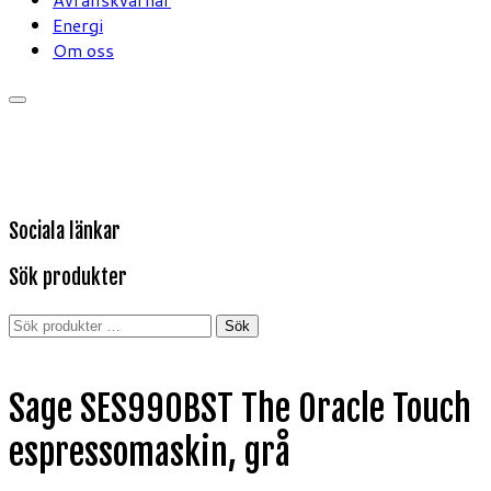
Energi
Om oss
Sociala länkar
Sök produkter
Sök
Sök
efter:
Sage SES990BST The Oracle Touch
espressomaskin, grå