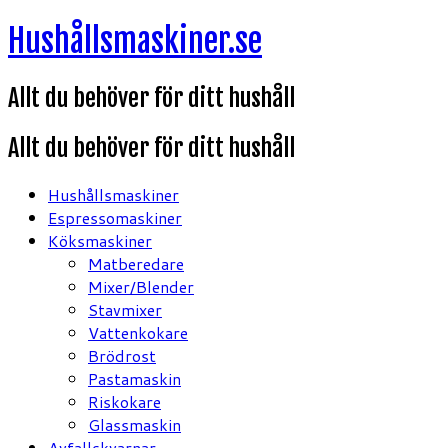
Hoppa
Hushållsmaskiner.se
till
innehåll
Allt du behöver för ditt hushåll
Allt du behöver för ditt hushåll
Hushållsmaskiner
Espressomaskiner
Köksmaskiner
Matberedare
Mixer/Blender
Stavmixer
Vattenkokare
Brödrost
Pastamaskin
Riskokare
Glassmaskin
Avfallskvarnar