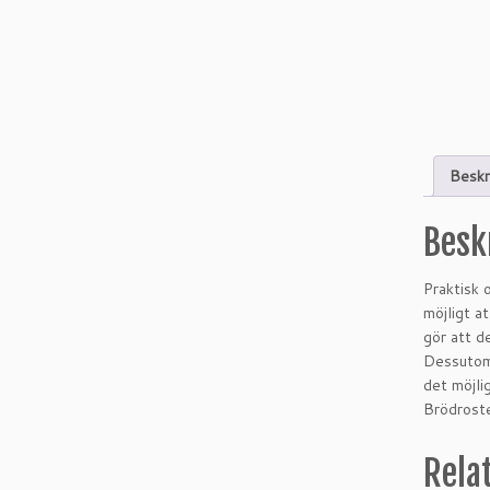
Beskr
Besk
Praktisk 
möjligt at
gör att d
Dessutom 
det möjli
Brödrost
Rela