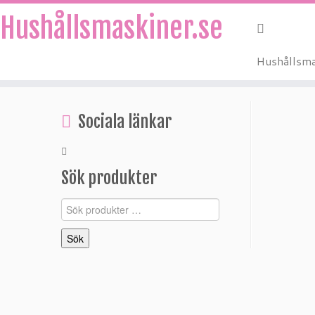
Hushållsmaskiner.se
Hushållsma
Hoppa
till
Sociala länkar
innehåll
Sök produkter
Sök
efter:
Sök