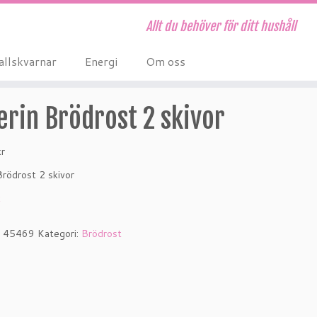
Allt du behöver för ditt hushåll
allskvarnar
Energi
Om oss
erin Brödrost 2 skivor
kr
Brödrost 2 skivor
k
:
45469
Kategori:
Brödrost