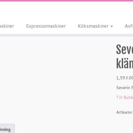
skiner
Espressomaskiner
Köksmaskiner
Avf
Sev
klä
1,593.
Severin P
Till Buti
Artikelnr
ivning