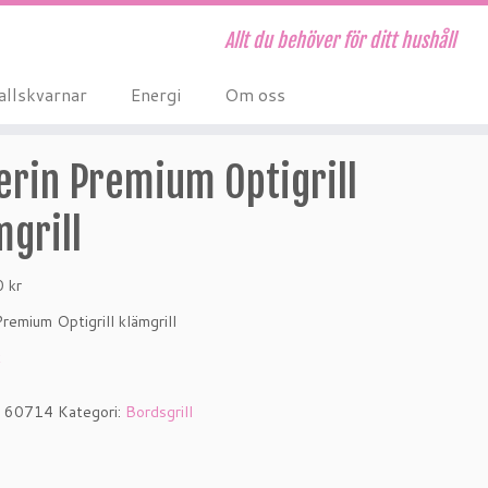
Allt du behöver för ditt hushåll
allskvarnar
Energi
Om oss
erin Premium Optigrill
mgrill
00
kr
remium Optigrill klämgrill
k
:
60714
Kategori:
Bordsgrill