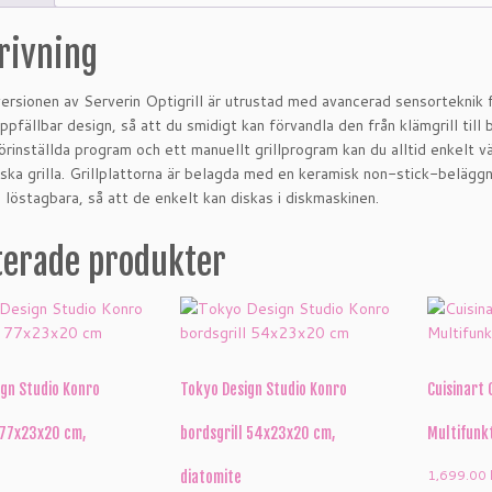
rivning
ersionen av Serverin Optigrill är utrustad med avancerad sensorteknik f
ppfällbar design, så att du smidigt kan förvandla den från klämgrill till 
örinställda program och ett manuellt grillprogram kan du alltid enkelt vä
 ska grilla. Grillplattorna är belagda med en keramisk non-stick-beläggn
löstagbara, så att de enkelt kan diskas i diskmaskinen.
terade produkter
gn Studio Konro
Tokyo Design Studio Konro
Cuisinart 
 77x23x20 cm,
bordsgrill 54x23x20 cm,
Multifunkt
1,699.00
diatomite