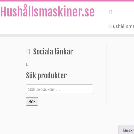
Hushållsmaskiner.se
Hushållsma
Hoppa
till
Sociala länkar
innehåll
Sök produkter
Sök
efter:
Sök
Beskr