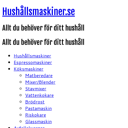
Hoppa
Hushållsmaskiner.se
till
innehåll
Allt du behöver för ditt hushåll
Allt du behöver för ditt hushåll
Hushållsmaskiner
Espressomaskiner
Köksmaskiner
Matberedare
Mixer/Blender
Stavmixer
Vattenkokare
Brödrost
Pastamaskin
Riskokare
Glassmaskin
Avfallskvarnar