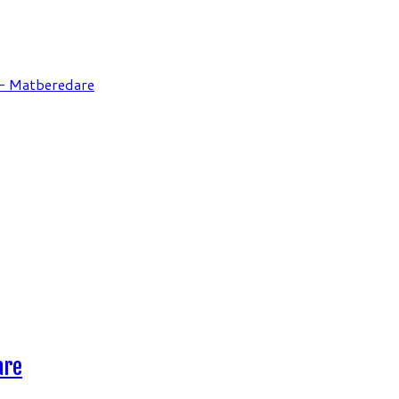
 - Matberedare
are