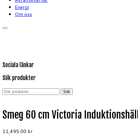
Energi
Om oss
Sociala länkar
Sök produkter
Sök
Sök
efter:
Smeg 60 cm Victoria Induktionshä
11,495.00
kr