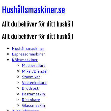
Hoppa
Hushållsmaskiner.se
till
innehåll
Allt du behöver för ditt hushåll
Allt du behöver för ditt hushåll
Hushållsmaskiner
Espressomaskiner
Köksmaskiner
Matberedare
Mixer/Blender
Stavmixer
Vattenkokare
Brödrost
Pastamaskin
Riskokare
Glassmaskin
Avfallskvarnar