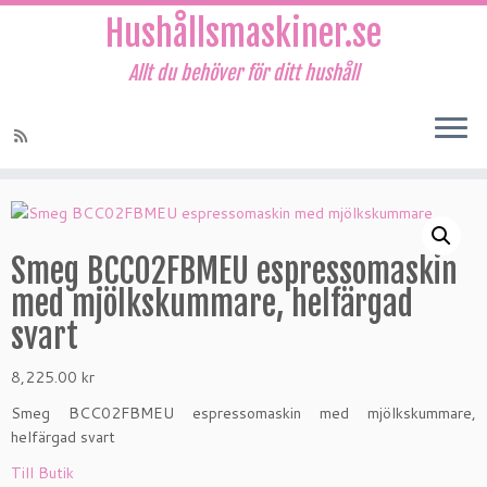
Hushållsmaskiner.se
Allt du behöver för ditt hushåll
Hoppa
till
innehåll
Smeg BCC02FBMEU espressomaskin
med mjölkskummare, helfärgad
svart
8,225.00
kr
Smeg BCC02FBMEU espressomaskin med mjölkskummare,
helfärgad svart
Till Butik