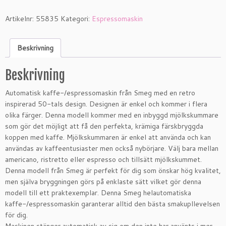
Artikelnr:
55835
Kategori:
Espressomaskin
Beskrivning
Beskrivning
Automatisk kaffe-/espressomaskin från Smeg med en retro
inspirerad 50-tals design. Designen är enkel och kommer i flera
olika färger. Denna modell kommer med en inbyggd mjölkskummare
som gör det möjligt att få den perfekta, krämiga färskbryggda
koppen med kaffe. Mjölkskummaren är enkel att använda och kan
användas av kaffeentusiaster men också nybörjare. Välj bara mellan
americano, ristretto eller espresso och tillsätt mjölkskummet.
Denna modell från Smeg är perfekt för dig som önskar hög kvalitet,
men själva bryggningen görs på enklaste sätt vilket gör denna
modell till ett praktexemplar. Denna Smeg helautomatiska
kaffe-/espressomaskin garanterar alltid den bästa smakupllevelsen
för dig.
Maskinen stänger automatisk av sig om den inte har använts i mer